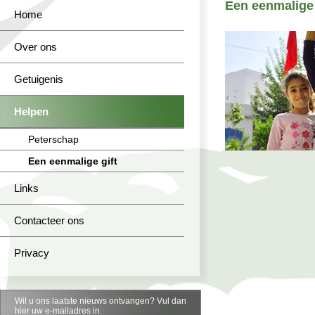
Een eenmalige 
Home
Over ons
Getuigenis
Helpen
Peterschap
Een eenmalige gift
Links
Contacteer ons
Privacy
Wil u ons laatste nieuws ontvangen? Vul dan
hier uw e-mailadres in.