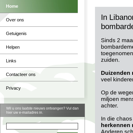
Home
In Libano
Over ons
bombard
Getuigenis
Sinds 2 maar
bombardement
Helpen
toegenomen, 
zuiden.
Links
Duizenden 
Contacteer ons
veel kindere
Privacy
Op de wegen
miljoen mens
achter.
Wil u ons laatste nieuws ontvangen? Vul dan
hier uw e-mailadres in.
In die chaos
herkennen 
Anderen schr