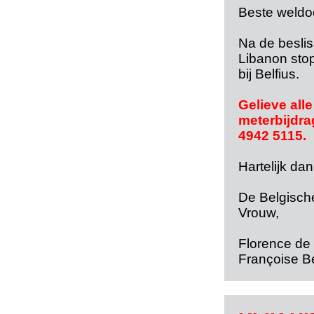
Beste weldo
Na de beslis
Libanon sto
bij Belfius.
Gelieve all
meterbijdra
4942 5115.
Hartelijk da
De Belgisch
Vrouw,
Florenc
Françoise B