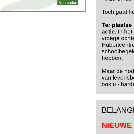
Toch gaat he
Ter plaatse
actie.
In het
vroege ochte
Hubertcentr
schoolbegele
hebben.
Maar de noden
van levensb
ook u - hard
BELANG
NIEUWE